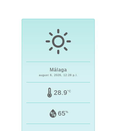
Málaga
august 6, 2026, 12:28 p.l.
28.9
°C
65
%