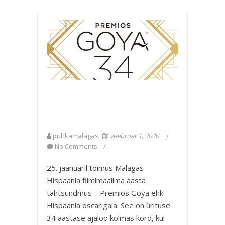
puhkamalagas
veebruar 1, 2020
No Comments
25. jaanuaril toimus Malagas
Hispaania filmimaailma aasta
tähtsündmus – Premios Goya ehk
Hispaania oscarigala. See on ürituse
34 aastase ajaloo kolmas kord, kui