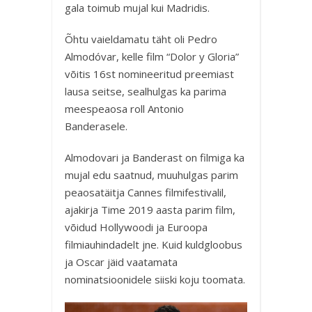
gala toimub mujal kui Madridis.
Õhtu vaieldamatu täht oli Pedro
Almodóvar, kelle film “Dolor y Gloria”
võitis 16st nomineeritud preemiast
lausa seitse, sealhulgas ka parima
meespeaosa roll Antonio
Banderasele.
Almodovari ja Banderast on filmiga ka
mujal edu saatnud, muuhulgas parim
peaosatäitja Cannes filmifestivalil,
ajakirja Time 2019 aasta parim film,
võidud Hollywoodi ja Euroopa
filmiauhindadelt jne. Kuid kuldgloobus
ja Oscar jäid vaatamata
nominatsioonidele siiski koju toomata.